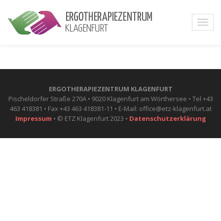
ERGOTHERAPIEZENTRUM KLAGENFURT
Pischeldorfer Straße 270A • 9020 Klagenfurt am Wörthersee • Tel +43
463 418381 • Fax +43 463 418381-11 • E-Mail: office@etz-klagenfurt.at
Impressum
• © ETZ Klagenfurt 2023 •
Datenschutzerklärung