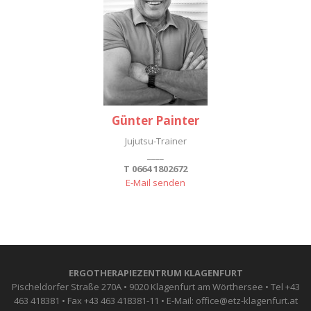
Günter Painter
Jujutsu-Trainer
____
T 0664 1802672
E-Mail senden
ERGOTHERAPIEZENTRUM KLAGENFURT
Pischeldorfer Straße 270A • 9020 Klagenfurt am Wörthersee • Tel +43
463 418381 • Fax +43 463 418381-11 • E-Mail: office@etz-klagenfurt.at